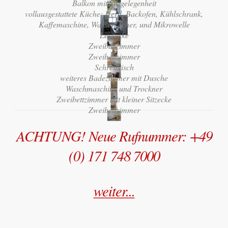
Balkon mit Sitzgelegenheit
vollausgestattete Küche: Herd, Backofen, Kühlschrank,
Kaffemaschine, Wasserkocher, und Mikrowelle
Leseecke
Zweibettzimmer
Zweibettzimmer
Schreibtisch
weiteres Badezimmer mit Dusche
Waschmaschine und Trockner
Zweibettzimmer mit kleiner Sitzecke
Zweibettzimmer
ACHTUNG! Neue Rufnummer: +49
(0) 171 748 7000
weiter...