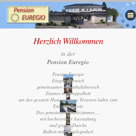
Herzlich Willkommen
in der
Pension Euregio
Pension Euregio
Eingangsbereich
gemeinsamer Aufenthaltsbereich
Zimmer mit Doppelbett
um das gesamte Haus gelegene Terassen laden zum
Entspannen ein
Das gemeinsame Badezimmer, ...
mit hochwertiger Ausstattung
und großer Dusche
Balkon mit Sitzgelegenheit